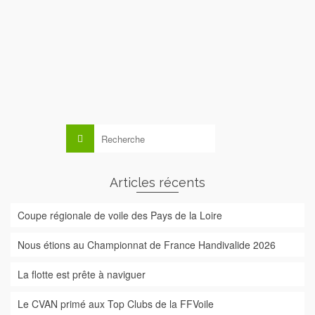
Toute l’équipe du CVAN est heureuse de reverser la
somme de 2600 euros de dons à l’ Institut de Cancérologie
de l’Ouest à l’issue des 6 Heures de l’Erdre Ruban Rose
2022. Le paddle santé et bien être pour …
Lire la suite
Rechercher :
Articles récents
Coupe régionale de voile des Pays de la Loire
Nous étions au Championnat de France Handivalide 2026
La flotte est prête à naviguer
Le CVAN primé aux Top Clubs de la FFVoile