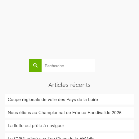
A l’heure du smartphone, des tablettes et des réseaux
sociaux, rejoignez le CVAN facebook. En suivant la page
facebook CVAN vous restez en contact avec votre club
même lorsque vous ne pouvez pas y passer. Vous y
retrouverez toute l’actualité du …
Lire la suite
Rechercher :
Articles récents
Coupe régionale de voile des Pays de la Loire
Nous étions au Championnat de France Handivalide 2026
La flotte est prête à naviguer
Le CVAN primé aux Top Clubs de la FFVoile