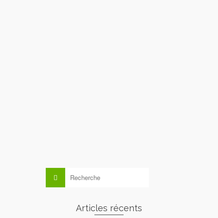
STAGE NIVEAU 4 FFV ACCES A
LA FORMATION CQP
INITIATEUR VOILE
Le CVAN vous proposera un stage de perfectionnement en
dériveurs et planche à voile ouvert pour les stagiaires de 16
et plus adhérents au club ou non adhérents. Le stage se
déroulera du mercredi 28 au vendredi 30 octobre 2020 …
Lire la suite
Rechercher :
Articles récents