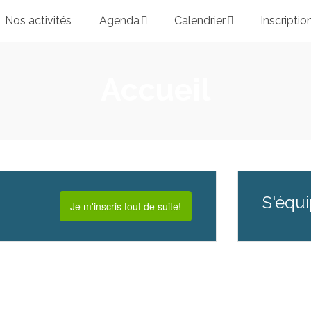
Nos activités
Agenda
Calendrier
Inscriptio
Accueil
S'équ
Je m'inscris tout de suite!