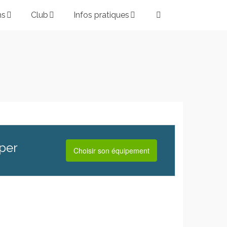
ns
Club
Infos pratiques
iper
Choisir son équipement