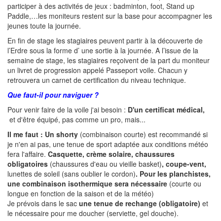
participer à des activités de jeux : badminton, foot, Stand up
Paddle,…les moniteurs restent sur la base pour accompagner les
jeunes toute la journée.
En fin de stage les stagiaires peuvent partir à la découverte de
l’Erdre sous la forme d’ une sortie à la journée. A l’issue de la
semaine de stage, les stagiaires reçoivent de la part du moniteur
un livret de progression appelé Passeport voile. Chacun y
retrouvera un carnet de certification du niveau technique.
Que faut-il pour naviguer ?
Pour venir faire de la voile j'ai besoin :
D'un certificat médical,
et d'être équipé, pas comme un pro, mais...
Il me faut :
Un shorty
(combinaison courte) est recommandé si
je n'en ai pas, une tenue de sport adaptée aux conditions météo
fera l'affaire.
Casquette, crème solaire, chaussures
obligatoires
(chaussures d'eau ou vieille basket)
, coupe-vent,
lunettes de soleil (sans oublier le cordon)
. Pour les planchistes,
une combinaison isothermique sera nécessaire
(courte ou
longue en fonction de la saison et de la météo)
Je prévois dans le sac
une tenue de rechange (obligatoire)
et
le nécessaire pour me doucher (serviette, gel douche).